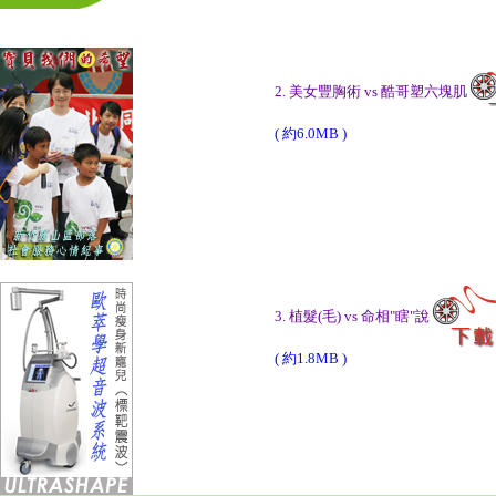
2. 美女豐胸術 vs 酷哥塑六塊肌
( 約6.0MB )
3. 植髮(毛) vs 命相"瞎"說
( 約1.8MB )