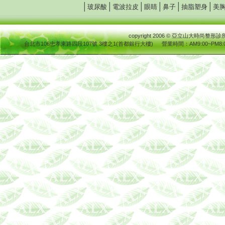
│
│
│
│
│
│
玻尿酸
電波拉皮
眼睛
鼻子
抽脂塑身
美
copyright 2006
© 亞立山大時尚整
台北市106忠孝東路四段107號 3樓之1(首都銀行大樓)
營業時間
：AM9:00~PM8:0