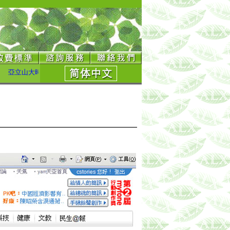
立山大時尚整型診所由整型達人：鄭孝威醫師 和 許世人醫師 為您服務。