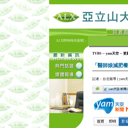
ALX即時時尚新聞：
TVBS ─ yam天空 ─ 更新日
「醫師娘減肥餐
記者：台北報導 ( ya