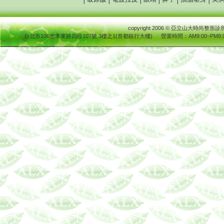
copyright 2006
© 亞立山大時尚整
台北市106忠孝東路四段107號 3樓之1(首都銀行大樓)
營業時間
：AM9:00~PM8:0