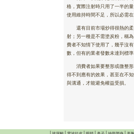
格，實際注射時只用了一半的量
使用維持時間不足，所以必需在
還有目前市場炒得很熱的柔膚
射；另一種是不需塗炭粉，稱為
費者不知情下使用了，幾乎沒有
數，但有的業者發數未達到標準
消費者如果要整形或微整形，
得不到應有的效果，甚至在不知
與溝通，才能避免權益受損。
│
│
│
│
│
│
玻尿酸
電波拉皮
眼睛
鼻子
抽脂塑身
美