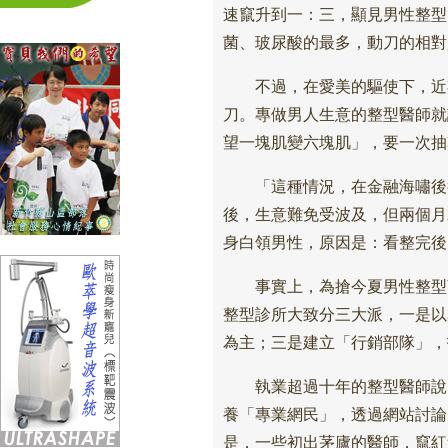
速竄升到一：三，顯見男性整型
菌、玻尿酸的最多，動刀的相對
不過，在愛美的驅使下，近期
刀。專做男人生意的整型醫師就
望一塊肌變六塊肌」，要一次抽
「這種情況，在金融海嘯後很
後，生意難免受波及，但兩個月
身白領男性，原因是：看整完後
事實上，為搶今夏男性整型商
整型診所大致分三大派，一是以
為主；三是建立「行銷部隊」，
執業超過十年的整型醫師說：
養「專業網民」，透過網站討論
是，一些初出茅廬的醫師，竄紅