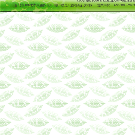
copyright 2006
© 亞立山大時尚整
台北市106忠孝東路四段107號 3樓之1(首都銀行大樓)
營業時間
：AM9:00~PM8:0