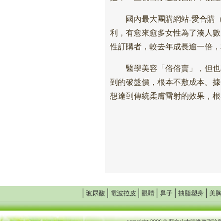
國內最大團購網站-愛合購（i
利，有愈來愈多女性為了湊人數
性訂購者，較去年成長逾一倍，
醫學美容「俗俗賣」，但也有
到的破盤價，根本不敷成本。據
想達到傳統柔膚雷射的效果，根
│
│
│
│
│
│
玻尿酸
電波拉皮
眼睛
鼻子
抽脂塑身
美