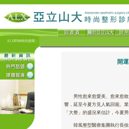
ALX即時時尚新聞：
開運
男性愈來愈愛美、愈來愈敢整
響，延至今夏方見人氣回籠。業
「大整」的盛況來估計，今夏男
韓風整型醫療集團執行長徐志